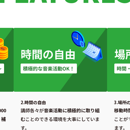
2.時間の自由
3.場所
00
講師各々が
音楽活動に積極的に取り組
移動時
、補
む
ことのできる環境を大事にしていま
ことが
す。
ます。